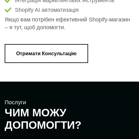
Інтеграція маркетингових інструментів
Shopify AI автоматизація
Якщо вам потрібен ефективний Shopify-магазин
– я тут, щоб допомогти.
Отримати Консультацію
Послуги
Ч
И
М
М
О
Ж
У
Д
О
П
О
М
О
Г
Т
И
?