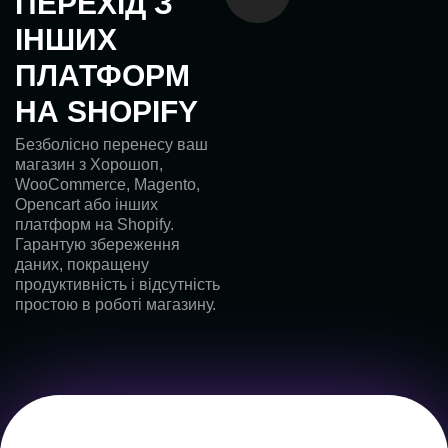
ПЕРЕХІД З
ІНШИХ
ПЛАТФОРМ
НА SHOPIFY
Безболісно перенесу ваш
магазин з Хорошоп,
WooCommerce, Magento,
Opencart або інших
платформ на Shopify.
Гарантую збереження
даних, покращену
продуктивність і відсутність
простою в роботі магазину.