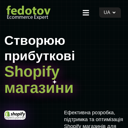
UA
С
т
в
о
р
ю
ю
п
р
и
б
у
т
к
о
в
і
S
h
o
p
i
f
y
м
а
г
а
з
и
н
и
Ефективна розробка,
підтримка та оптимізація
Shopify магазинів для