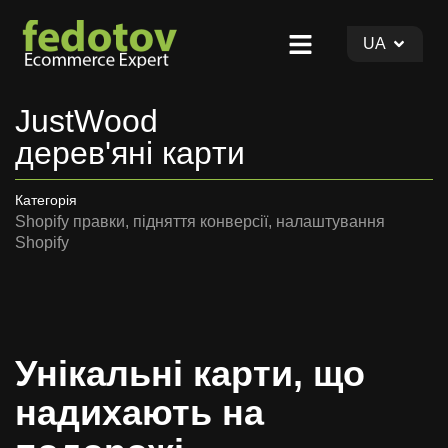
UA
J
u
s
t
W
o
o
d
д
е
р
е
в
'
я
н
і
к
а
р
т
и
Категорія
Shopify правки, підняття конверсії, налаштування
Shopify
Унікальні карти, що
надихають на